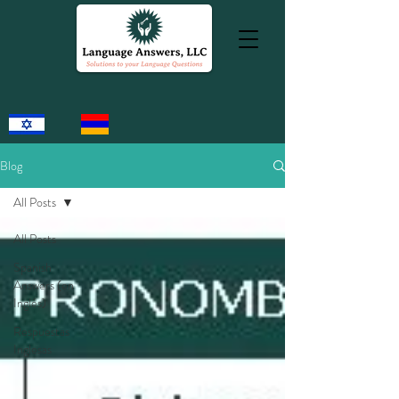
Blog
All Posts
All Posts
Spanish
Answers (en
Inglés)
Respuestas
Inglesas