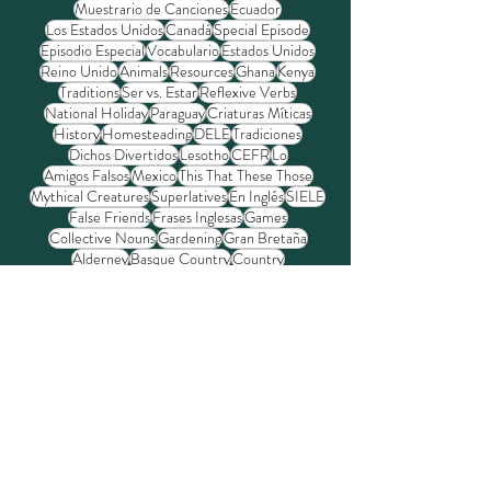
Dominican Republic
Guatemala
Guernsey
Honduras
Isle of Man
Malta
Muestrario de Canciones
Ecuador
Los Estados Unidos
Canadá
Special Episode
Episodio Especial
Vocabulario
Estados Unidos
Reino Unido
Animals
Resources
Ghana
Kenya
Traditions
Ser vs. Estar
Reflexive Verbs
National Holiday
Paraguay
Criaturas Míticas
History
Homesteading
DELE
Tradiciones
Dichos Divertidos
Lesotho
CEFR
Lo
Amigos Falsos
Mexico
This That These Those
Mythical Creatures
Superlatives
En Inglés
SIELE
False Friends
Frases Inglesas
Games
Collective Nouns
Gardening
Gran Bretaña
Alderney
Basque Country
Country
Guy Fawkes Day
Homonyms
Homónimos
Alphabet
Bomba
Dance
Irlanda
Demonstrative Adjectives
Jubileo de Platino
Bonfire Night
Demonstrative Pronouns
Juegos
Diacritical Marks
La Fiesta de San Isidro
American Cookout
Books
Las Islas de la Mancha
Latin America
Learn Languages
Día de la Independencia
Letters
2025