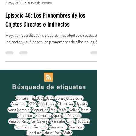
Sara Holmes
3 may 2021
6 min de lectura
Episodio 48: Los Pronombres de los
Objetos Directos e Indirectos
Hoy, vamos a discutir de qué son los objetos directos e
indirectos y cuáles son los pronombres de ellos en inglés.
Búsqueda de etiquetas
Cultural Tip
2021
2022
Consejo Cultural
Grammar
2023
Vocabulary
Christmas
Update
Song Sampler
Argentina
Peru
2020
Bolivia
Jersey
Colombia
Gramática
Spain
La Navidad
Puerto Rico
Fun Sayings
Animales
Chile
Noticias