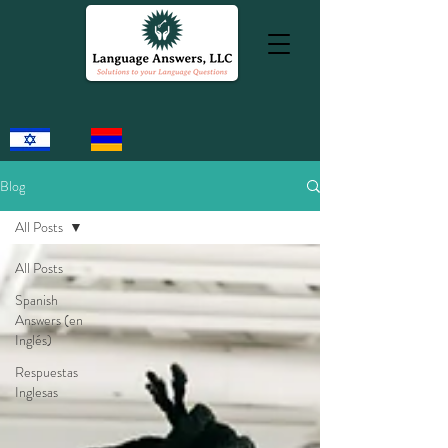
Blog
All Posts
All Posts
Spanish
Answers (en
Inglés)
Respuestas
Inglesas