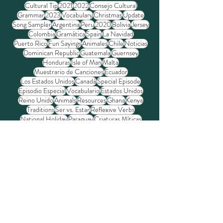
Búsqueda de etiquetas
Cultural Tip
2021
2022
Consejo Cultural
Grammar
2023
Vocabulary
Christmas
Update
Song Sampler
Argentina
Peru
2020
Bolivia
Jersey
Colombia
Gramática
Spain
La Navidad
Puerto Rico
Fun Sayings
Animales
Chile
Noticias
Dominican Republic
Guatemala
Guernsey
Honduras
Isle of Man
Malta
Muestrario de Canciones
Ecuador
Los Estados Unidos
Canadá
Special Episode
Episodio Especial
Vocabulario
Estados Unidos
Reino Unido
Animals
Resources
Ghana
Kenya
Traditions
Ser vs. Estar
Reflexive Verbs
National Holiday
Paraguay
Criaturas Míticas
History
Homesteading
DELE
Tradiciones
Dichos Divertidos
Lesotho
CEFR
Lo
Amigos Falsos
Mexico
This That These Those
Mythical Creatures
Superlatives
En Inglés
SIELE
False Friends
Frases Inglesas
Games
Collective Nouns
Gardening
Gran Bretaña
Alderney
Basque Country
Country
Guy Fawkes Day
Homonyms
Homónimos