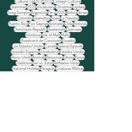
Búsqueda de etiquetas
Cultural Tip
2021
2022
Consejo Cultural
Grammar
2023
Vocabulary
Christmas
Update
Song Sampler
Argentina
Peru
2020
Bolivia
Jersey
Colombia
Gramática
Spain
La Navidad
Puerto Rico
Fun Sayings
Animales
Chile
Noticias
Dominican Republic
Guatemala
Guernsey
Honduras
Isle of Man
Malta
Muestrario de Canciones
Ecuador
Los Estados Unidos
Canadá
Special Episode
Episodio Especial
Vocabulario
Estados Unidos
Reino Unido
Animals
Resources
Ghana
Kenya
Traditions
Ser vs. Estar
Reflexive Verbs
National Holiday
Paraguay
Criaturas Míticas
History
Homesteading
DELE
Tradiciones
Dichos Divertidos
Lesotho
CEFR
Lo
Amigos Falsos
Mexico
This That These Those
Mythical Creatures
Superlatives
En Inglés
SIELE
False Friends
Frases Inglesas
Games
Collective Nouns
Gardening
Gran Bretaña
Alderney
Basque Country
Country
Guy Fawkes Day
Homonyms
Homónimos