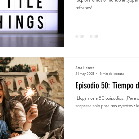
refranes!
Sara Holmes
31 may 2021
5 min de lectura
Episodio 50: Tiempo d
¡Llegamos a 50 episodios! ¡Para c
sorpresa solo para mis oyentes / 