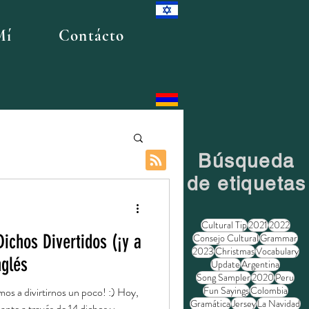
Mí
Contácto
Búsqueda
de etiquetas
Cultural Tip
2021
2022
ichos Divertidos (¡y a
Consejo Cultural
Grammar
2023
Christmas
Vocabulary
nglés
Update
Argentina
Song Sampler
2020
Peru
Fun Sayings
Colombia
amos a divirtirnos un poco! :) Hoy,
Gramática
Jersey
La Navidad
nte a través de 14 dichos y