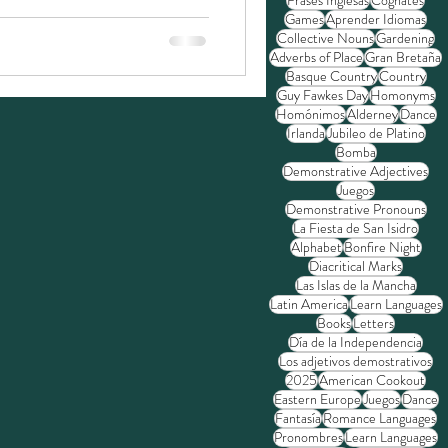
Frases Inglesas
Cognates
Games
Aprender Idiomas
Collective Nouns
Gardening
Adverbs of Place
Gran Bretaña
Basque Country
Country
Guy Fawkes Day
Homonyms
Homónimos
Alderney
Dance
Irlanda
Jubileo de Platino
Bomba
Demonstrative Adjectives
Juegos
Demonstrative Pronouns
La Fiesta de San Isidro
Alphabet
Bonfire Night
Diacritical Marks
Las Islas de la Mancha
Latin America
Learn Languages
Books
Letters
Día de la Independencia
Los adjetivos demostrativos
2025
American Cookout
Eastern Europe
Juegos
Dance
Fantasía
Romance Languages
Pronombres
Learn Languages