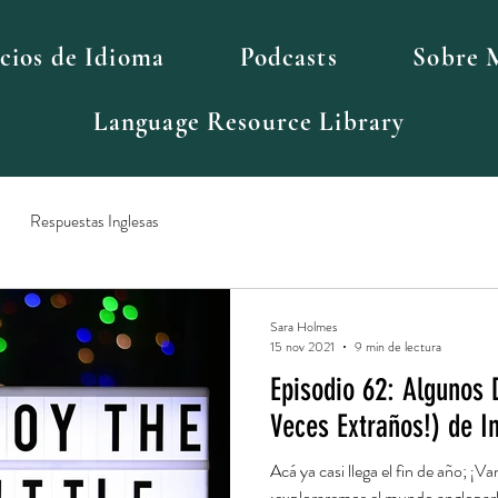
icios de Idioma
Podcasts
Sobre 
Language Resource Library
Respuestas Inglesas
Sara Holmes
15 nov 2021
9 min de lectura
Episodio 62: Algunos D
Veces Extraños!) de I
Acá ya casi llega el fin de año; ¡V
¡exploraremos el mundo angloparla