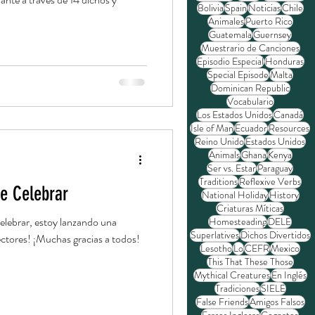
Bolivia
Spain
Noticias
Chile
Animales
Puerto Rico
Guatemala
Guernsey
Muestrario de Canciones
Episodio Especial
Honduras
Special Episode
Malta
Dominican Republic
Vocabulario
Los Estados Unidos
Canadá
Isle of Man
Ecuador
Resources
Reino Unido
Estados Unidos
Animals
Ghana
Kenya
Ser vs. Estar
Paraguay
Traditions
Reflexive Verbs
e Celebrar
National Holiday
History
Criaturas Míticas
elebrar, estoy lanzando una
Homesteading
DELE
Superlatives
Dichos Divertidos
lectores! ¡Muchas gracias a todos!
Lesotho
Lo
CEFR
Mexico
This That These Those
Mythical Creatures
En Inglés
Tradiciones
SIELE
False Friends
Amigos Falsos