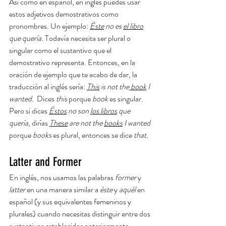
Así como en español, en inglés puedes usar 
estos adjetivos demostrativos como 
pronombres. Un ejemplo: 
Éste
 no es 
el libro
que quería. 
Todavía necesita ser plural o 
singular como el sustantivo que el 
demostrativo representa. Entonces, en la 
oración de ejemplo que te acabo de dar, la 
traducción al inglés sería: 
This
 is not the
 book
 I 
wanted. 
 Dices 
this
 porque 
book 
es singular. 
Pero si dices 
Éstos
 no son 
los libros
 que 
quería, 
dirías 
These
 are not the 
books
 I wanted
porque 
books 
es plural, entonces se dice 
that.
Latter and Former
En inglés, nos usamos las palabras 
former 
y 
latter 
en una manera similar a 
éste 
y 
aquél
 en 
español (y sus equivalentes femeninos y 
plurales) cuando necesitas distinguir entre dos 
sustantivos establecidos anteriormente.