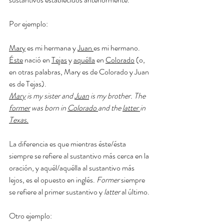
Por ejemplo: 
Mary
 es mi hermana y 
Juan 
es mi hermano. 
Éste
 nació en 
Tejas
 y 
aquélla
 en 
Colorado
 (o, 
en otras palabras, Mary es de Colorado y Juan 
es de Tejas). 
Mary
 is my sister and 
Juan
 is my brother. The 
former
 was born in 
Colorado 
and the 
latter 
in 
Texas.
La diferencia es que mientras éste/ésta 
siempre se refiere al sustantivo más cerca en la 
oración, y aquél/aquélla al sustantivo más 
lejos, es el opuesto en inglés. 
Former
 siempre 
se refiere al primer sustantivo y 
latter
 al último. 
Otro ejemplo: 