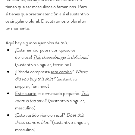
tienen que ser masculinos o femeninos. Pero 
si tienes que prestar atención a si el sustantivo 
es singular o plural. Discutiremos el plural en 
un momento.
Aquí hay algunos ejemplos de 
this:
¡
Esta hamburguesa
 con queso es 
deliciosa! 
This
 cheeseburger is delicious! 
(sustantivo singular, feminino) 
¿Dónde compraste 
esta camisa
? 
Where 
did you buy 
this
 shirt? 
(sustantivo 
singular, feminino) 
Este cuarto
 es demasiado pequeño.
This
room is too small. 
(sustantivo singular, 
masculino) 
¿
Este vestido
 viene en azul? 
Does this 
dress come in blue? 
(sustantivo singular, 
masculino) 