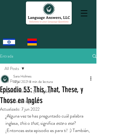
Entrada
All Posts
Sara Holmes
All Posts
12 jul 2021
8 min de lectura
Episodio 53: This, That, These, y
Spanish Answers (en Inglés)
Those en Inglés
Respuestas Inglesas
Actualizado:
7 jun 2022
¿Alguna vez te has preguntado cuál palabra 
inglesa, 
this 
o 
that
, significa 
este 
o 
ese
? 
¡Entonces este episodio es para ti! :) También, 