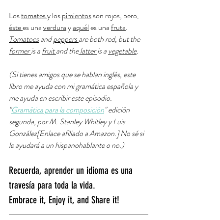
Los 
tomates 
y los 
pimientos
 son rojos, pero
éste 
es una 
verdura
 y 
aquél
 es una 
fruta
. 
Tomatoes
 and 
peppers 
are both red, but the 
former 
is a 
fruit 
and the
 latter 
is a 
vegetable
. 
(Si tienes amigos que se hablan inglés, este 
libro me ayuda con mi gramática española y 
me ayuda en escribir este episodio. 
"
Gramática para la composición
" edición 
segunda, por M. Stanley Whitley y Luis 
González[Enlace afiliado a Amazon.] No sé si 
le ayudará a un hispanohablante o no.)
Recuerda, aprender un idioma es una 
travesía para toda la vida.
Embrace it, Enjoy it, and Share it!