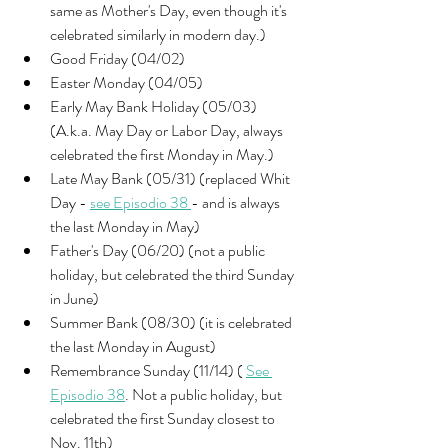
same as Mother's Day, even though it's 
celebrated similarly in modern day.)
Good Friday (04/02)
Easter Monday (04/05)
Early May Bank Holiday (05/03) 
(A.k.a. May Day or Labor Day, always 
celebrated the first Monday in May.)
Late May Bank (05/31) (replaced Whit 
Day - 
see Episodio 38 
- and is always 
the last Monday in May) 
Father's Day (06/20) (not a public 
holiday, but celebrated the third Sunday 
in June)
Summer Bank (08/30) (it is celebrated 
the last Monday in August)
Remembrance Sunday (11/14) ( 
See 
Episodio 38
. Not a public holiday, but 
celebrated the first Sunday closest to 
Nov. 11th)