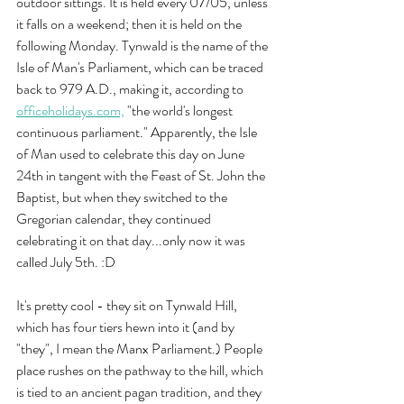
outdoor sittings. It is held every 07/05, unless 
it falls on a weekend; then it is held on the 
following Monday. Tynwald is the name of the 
Isle of Man's Parliament, which can be traced 
back to 979 A.D., making it, according to 
officeholidays.com,
 "the world's longest 
continuous parliament." Apparently, the Isle 
of Man used to celebrate this day on June 
24th in tangent with the Feast of St. John the 
Baptist, but when they switched to the 
Gregorian calendar, they continued 
celebrating it on that day...only now it was 
called July 5th. :D
It's pretty cool - they sit on Tynwald Hill, 
which has four tiers hewn into it (and by 
"they", I mean the Manx Parliament.) People 
place rushes on the pathway to the hill, which 
is tied to an ancient pagan tradition, and they 