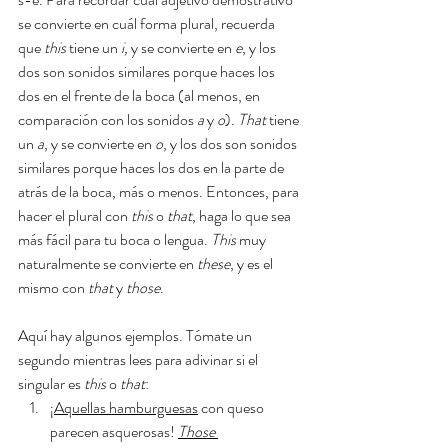
se convierte en cuál forma plural, recuerda 
que 
this 
tiene un 
i,
 y se convierte en 
e
, y los 
dos son sonidos similares porque haces los 
dos en el frente de la boca (al menos, en 
comparación con los sonidos 
a
 y 
o
)
. That
 tiene 
un 
a
, y se convierte en 
o
, y los dos son sonidos 
similares porque haces los dos en la parte de 
atrás de la boca, más o menos. Entonces, para 
hacer el plural con 
this 
o 
that
, haga lo que sea 
más fácil para tu boca o lengua. 
This 
muy 
naturalmente se convierte en 
these
, y es el 
mismo con 
that 
y 
those
. 
Aquí hay algunos ejemplos. Tómate un 
segundo mientras lees para adivinar si el 
singular es 
this 
o 
that
:
¡
Aquellas hamburguesas
 con queso 
parecen asquerosas! 
Those 