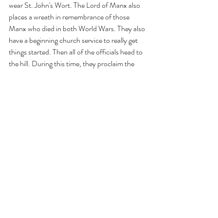
wear St. John's Wort. The Lord of Manx also 
places a wreath in remembrance of those 
Manx who died in both World Wars. They also 
have a beginning church service to really get 
things started. Then all of the officials head to 
the hill. During this time, they proclaim the 
laws enacted the previous year to the gathered 
public in both English and Manx Gaelic. 
(Which is SO cool! :D)
After all of this, the citizens can bring forward 
petitions for redress. They are then scheduled 
to be reviewed by Tynwald later, and they can 
be argued in parliament and potentially lead to 
changes in the law! 
But it's not all serious work. There's traditional 
dancing, a marching guard, the Tynwald Fair, 
as well as an award for significant contribution 