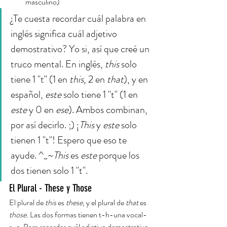
masculino) 
¿Te cuesta recordar cuál palabra en 
inglés significa cuál adjetivo 
demostrativo? Yo si, así que creé un 
truco mental. En inglés, 
this
 solo 
tiene 1 "t" (1 en 
this
, 2 en 
that
), y en 
español, 
este
 solo tiene 1 "t" (1 en 
este
 y 0 en 
ese
). Ambos combinan, 
por así decirlo. ;) ¡
This
 y 
este
 solo 
tienen 1 "t"! Espero que eso te 
ayude. ^_~
This 
es 
este
 porque los 
dos tienen solo 1 "t".
El Plural - These y Those
El plural de 
this 
es 
these
, y el plural de 
that 
es 
those. 
Las dos formas tienen t-h-una vocal-
s-e. Para recordar cuál adjetivo demostrativo 