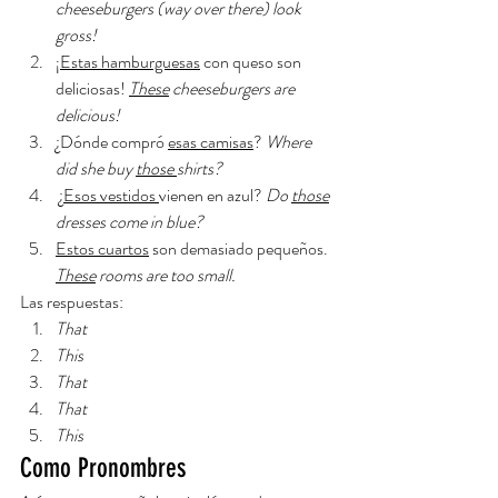
cheeseburgers (way over there) look 
gross! 
¡Estas hamburguesas
 con queso son 
deliciosas! 
These
 cheeseburgers are 
delicious! 
¿Dónde compró 
esas camisas
? 
Where 
did she buy 
those 
shirts? 
 ¿
Esos vestidos 
vienen en azul? 
Do 
those
dresses come in blue?
Estos cuartos
 son demasiado pequeños. 
These
 rooms are too small. 
Las respuestas: 
That
This
That
That
This
Como Pronombres