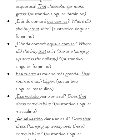
asquerosa! 
That
 cheeseburger looks 
gross! 
(sustantivo singular, feminino) 
¿Dónde compró 
esa camisa
? 
Where did 
she buy 
that
 shirt? 
(sustantivo singular, 
feminino) 
¿Dónde compró 
aquella camisa
? 
Where 
did she buy 
that
 shirt (the one hanging 
up across the hallway)?
 (sustantivo 
singular, feminino) 
Ese cuarto
 es mucho más grande. 
That
room is much bigger. 
(sustantivo 
singular, masculino) 
¿
Ese vestido 
viene en azul? 
Does 
that
dress come in blue? 
(sustantivo singular, 
masculino) 
¿
Aquel vestido
 viene en azul? 
Does 
that
dress (hanging up waaay over there) 
come in blue?
  (sustantivo singular, 