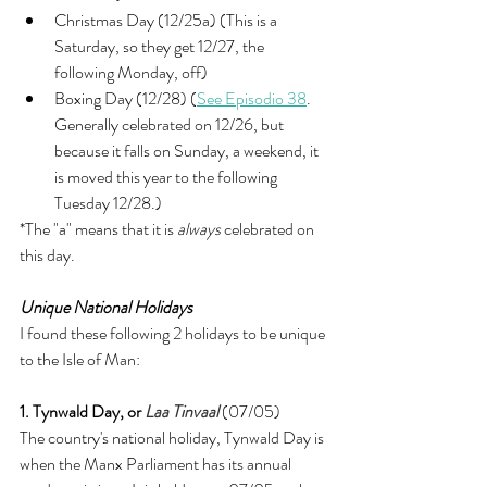
Christmas Day (12/25a) (This is a 
Saturday, so they get 12/27, the 
following Monday, off)
Boxing Day (12/28) (
See Episodio 38
. 
Generally celebrated on 12/26, but 
because it falls on Sunday, a weekend, it 
is moved this year to the following 
Tuesday 12/28.)
*The "a" means that it is 
always
 celebrated on 
this day. 
Unique National Holidays
I found these following 2 holidays to be unique 
to the Isle of Man: 
1. Tynwald Day, or
Laa Tinvaal
(07/05)
The country's national holiday, Tynwald Day is 
when the Manx Parliament has its annual 