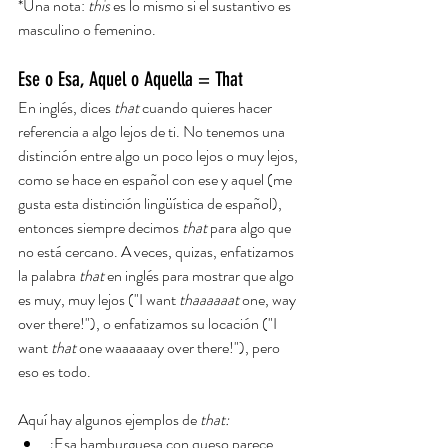
*Una nota: 
this 
es lo mismo si el sustantivo es 
masculino o femenino.
Ese o Esa, Aquel o Aquella = That
En inglés, dices 
that 
cuando quieres hacer 
referencia a algo lejos de ti. No tenemos una 
distinción entre algo un poco lejos o muy lejos, 
como se hace en español con ese y aquel (me 
gusta esta distinción lingüística de español), 
entonces siempre decimos 
that
 para algo que 
no está cercano. A veces, quizas, enfatizamos 
la palabra 
that
 en inglés para mostrar que algo 
es muy, muy lejos ("I want 
thaaaaaat
 one, way 
over there!"), o enfatizamos su locación ("I 
want 
that
 one waaaaaay over there!"), pero 
eso es todo. 
Aquí hay algunos ejemplos de 
that:
¡
Esa hamburguesa 
con queso parece 